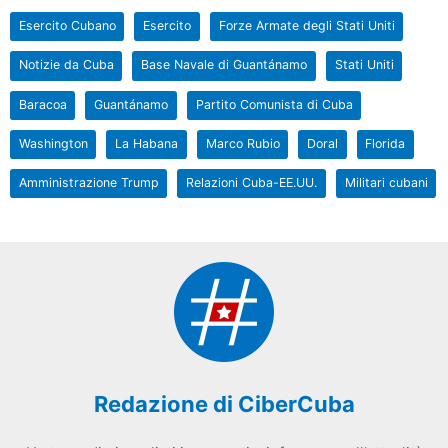
Esercito Cubano
Esercito
Forze Armate degli Stati Uniti
Notizie da Cuba
Base Navale di Guantánamo
Stati Uniti
Baracoa
Guantánamo
Partito Comunista di Cuba
Washington
La Habana
Marco Rubio
Doral
Florida
Amministrazione Trump
Relazioni Cuba-EE.UU.
Militari cubani
Redazione di CiberCuba