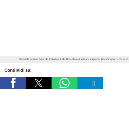
Umorista cubano Eduardo Ceballos
Foto © Captura di video Instagram / @despingovery_channel
Condividi su: