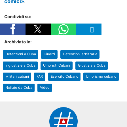
comici»
.
Condividi su:
Archiviato in:
Detenzioni a Cuba
Giudizi
Detenzioni arbitrarie
Ingiustizie a Cuba
Umoristi Cubani
Giustizia a Cuba
Militari cubani
FAR
Esercito Cubano
Umorismo cubano
Notizie da Cuba
Video