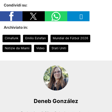
Condividi su:
Archiviato in:
Cimafunk
Emilio Estefan
Mundial de Fútbol 2026
Notizie da Miami
Video
Stati Uniti
Deneb González