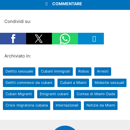
COMMENTARE
Condividi su:
Archiviato in:
Delitto sessuale
Cubanì immigrati
Robos
Arresti
Delitti commessi da cubani
Cubani a Miami
Molestie sessuali
Cuban Migranti
Emigranti cubani
Contea di Miami-Dade
Crisis migratoria cubana
Internazionali
Notizie da Miami